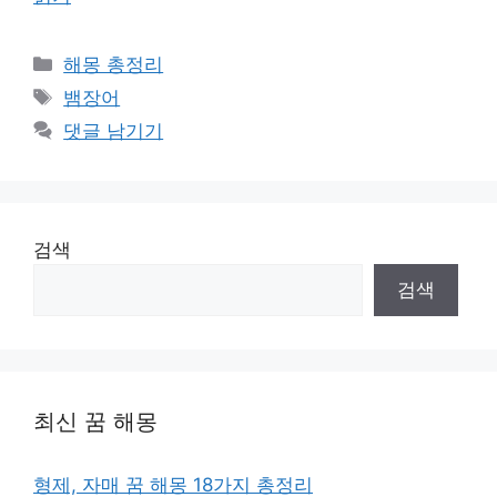
카
해몽 총정리
테
태
뱀장어
고
그
댓글 남기기
리
검색
검색
최신 꿈 해몽
형제, 자매 꿈 해몽 18가지 총정리