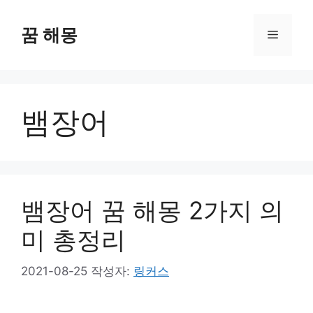
컨
텐
꿈 해몽
메
츠
로
뉴
건
너
뱀장어
뛰
기
뱀장어 꿈 해몽 2가지 의
미 총정리
2021-08-25
작성자:
링커스