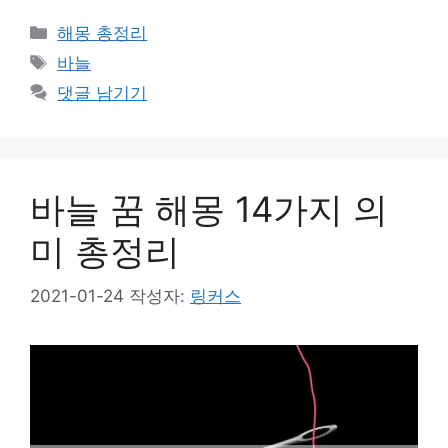
카
해몽 총정리
테
태
바늘
고
그
댓글 남기기
리
바늘 꿈 해몽 14가지 의
미 총정리
2021-01-24
작성자:
링커스