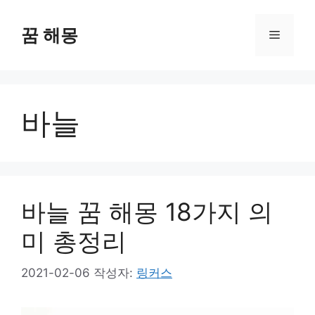
컨
텐
꿈 해몽
메
츠
로
뉴
건
너
바늘
뛰
기
바늘 꿈 해몽 18가지 의
미 총정리
2021-02-06
작성자:
링커스