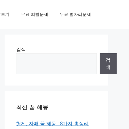
상보기
무료 띠별운세
무료 별자리운세
검색
검
색
최신 꿈 해몽
형제, 자매 꿈 해몽 18가지 총정리