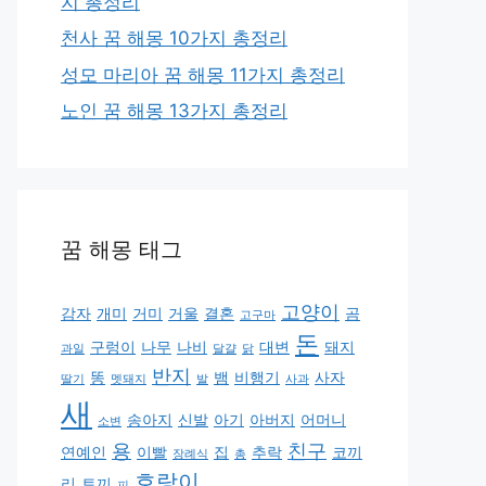
지 총정리
천사 꿈 해몽 10가지 총정리
성모 마리아 꿈 해몽 11가지 총정리
노인 꿈 해몽 13가지 총정리
꿈 해몽 태그
고양이
감자
개미
거미
거울
결혼
곰
고구마
돈
구렁이
나무
나비
대변
돼지
과일
달걀
닭
반지
똥
뱀
비행기
사자
딸기
멧돼지
발
사과
새
송아지
신발
아기
아버지
어머니
소변
용
친구
연예인
이빨
집
추락
코끼
장례식
총
호랑이
리
토끼
피