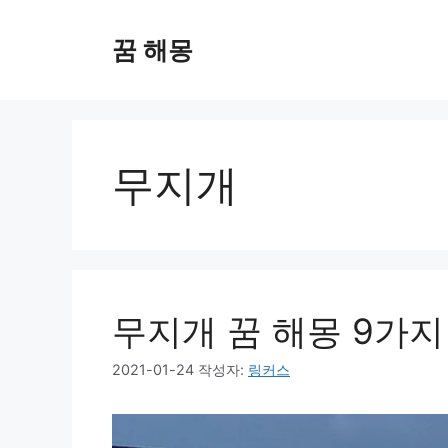
컨
텐
꿈 해몽
츠
로
건
너
뛰
무지개
기
무지개 꿈 해몽 9가지
2021-01-24
작성자:
링커스