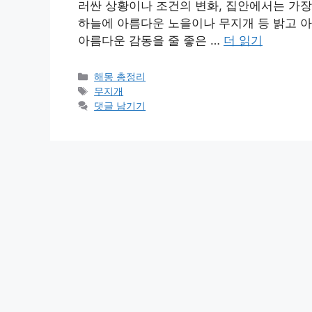
러싼 상황이나 조건의 변화, 집안에서는 가장
하늘에 아름다운 노을이나 무지개 등 밝고 
아름다운 감동을 줄 좋은 …
더 읽기
카
해몽 총정리
테
태
무지개
고
그
댓글 남기기
리