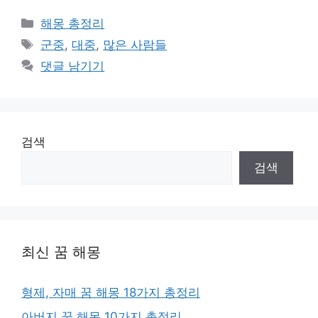
카
해몽 총정리
테
태
군중
,
대중
,
많은 사람들
고
그
댓글 남기기
리
검색
검색
최신 꿈 해몽
형제, 자매 꿈 해몽 18가지 총정리
아버지 꿈 해몽 10가지 총정리