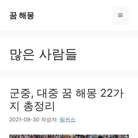
컨
텐
꿈 해몽
메
츠
로
뉴
건
너
많은 사람들
뛰
기
군중, 대중 꿈 해몽 22가
지 총정리
2021-08-30
작성자:
링커스