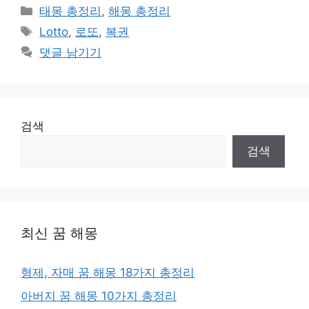
카
태몽 총정리
,
해몽 총정리
테
태
Lotto
,
로또
,
복권
고
그
댓글 남기기
리
검색
검색
최신 꿈 해몽
형제, 자매 꿈 해몽 18가지 총정리
아버지 꿈 해몽 10가지 총정리