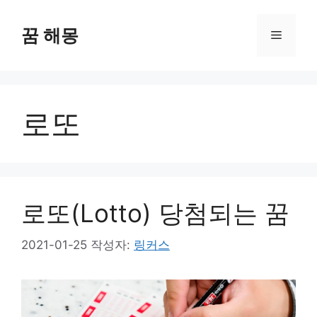
컨
텐
꿈 해몽
메
츠
로
뉴
건
너
로또
뛰
기
로또(Lotto) 당첨되는 꿈
2021-01-25
작성자:
링커스