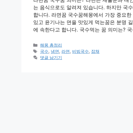
는 음식으로도 알려져 있습니다. 하지만 국
합니다. 라면꿈 국수꿈해몽에서 가장 중요한 
있고 윤기나는 면을 맛있게 먹는꿈은 분명 길
에 속한다고 합니다. 국수먹는 꿈 의미는? 
카
해몽 총정리
테
태
국수
,
냉면
,
라면
,
비빔국수
,
잡채
고
그
댓글 남기기
리