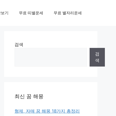
상보기
무료 띠별운세
무료 별자리운세
검색
검
색
최신 꿈 해몽
형제, 자매 꿈 해몽 18가지 총정리