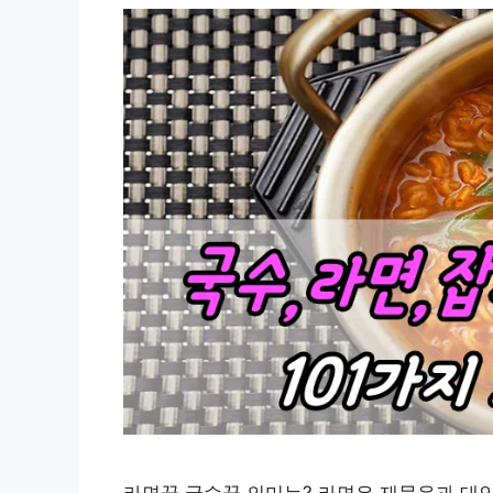
라면꿈 국수꿈 의미는? 라면은 재물운과 대