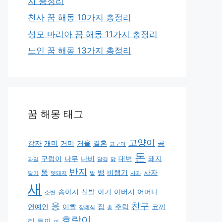
지 총정리
천사 꿈 해몽 10가지 총정리
성모 마리아 꿈 해몽 11가지 총정리
노인 꿈 해몽 13가지 총정리
꿈 해몽 태그
고양이
감자
개미
거미
거울
결혼
곰
고구마
돈
구렁이
나무
나비
대변
돼지
과일
달걀
닭
반지
똥
뱀
비행기
사자
딸기
멧돼지
발
사과
새
송아지
신발
아기
아버지
어머니
소변
용
친구
연예인
이빨
집
추락
코끼
장례식
총
호랑이
리
토끼
피