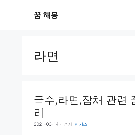
컨
텐
꿈 해몽
츠
로
건
너
뛰
라면
기
국수,라면,잡채 관련 
리
2021-03-14
작성자:
링커스