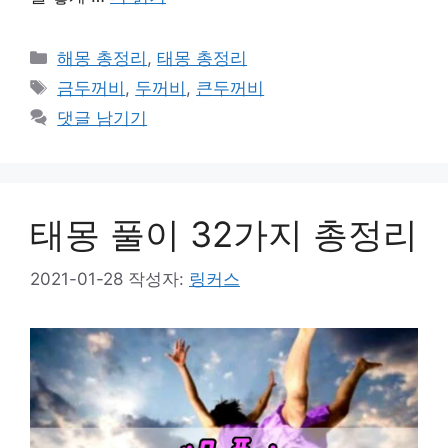
카
해몽 총정리
,
태몽 총정리
테
태
금두꺼비
,
두꺼비
,
큰두꺼비
고
그
댓글 남기기
리
태몽 풀이 32가지 총정리
2021-01-28
작성자:
링커스