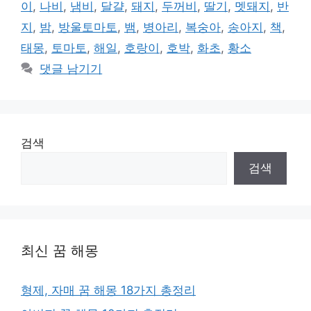
그
이
,
나비
,
냄비
,
달걀
,
돼지
,
두꺼비
,
딸기
,
멧돼지
,
반
리
지
,
밤
,
방울토마토
,
뱀
,
병아리
,
복숭아
,
송아지
,
책
,
태몽
,
토마토
,
해일
,
호랑이
,
호박
,
화초
,
황소
댓글 남기기
검색
검색
최신 꿈 해몽
형제, 자매 꿈 해몽 18가지 총정리