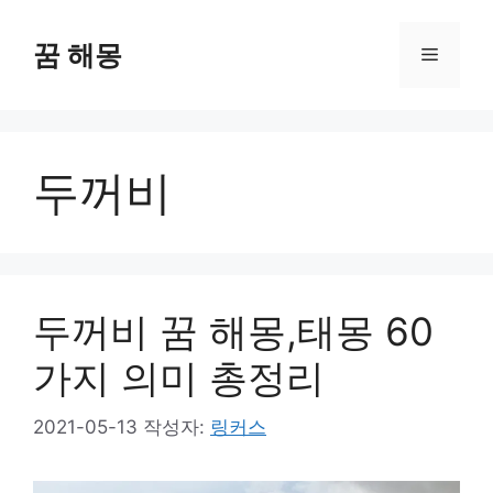
컨
텐
꿈 해몽
메
츠
로
뉴
건
너
두꺼비
뛰
기
두꺼비 꿈 해몽,태몽 60
가지 의미 총정리
2021-05-13
작성자:
링커스