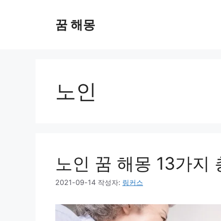
컨
텐
꿈 해몽
츠
로
건
너
뛰
노인
기
노인 꿈 해몽 13가지
2021-09-14
작성자:
링커스