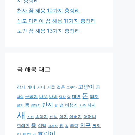
지 총정리
천사 꿈 해몽 10가지 총정리
성모 마리아 꿈 해몽 11가지 총정리
노인 꿈 해몽 13가지 총정리
꿈 해몽 태그
고양이
감자
개미
거미
거울
결혼
곰
고구마
돈
구렁이
나무
나비
대변
돼지
과일
달걀
닭
반지
똥
뱀
비행기
사자
딸기
멧돼지
발
사과
새
송아지
신발
아기
아버지
어머니
소변
용
친구
연예인
이빨
집
추락
코끼
장례식
총
호랑이
리
토끼
피