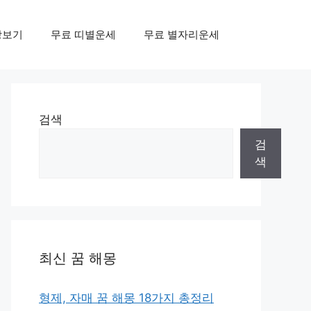
상보기
무료 띠별운세
무료 별자리운세
검색
검
색
최신 꿈 해몽
형제, 자매 꿈 해몽 18가지 총정리