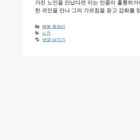
가진 노인을 만났다면 이는 인품이 훌륭하거
한 귀인을 만나 그의 가르침을 듣고 감화를 
카
해몽 총정리
테
태
노인
고
그
댓글 남기기
리