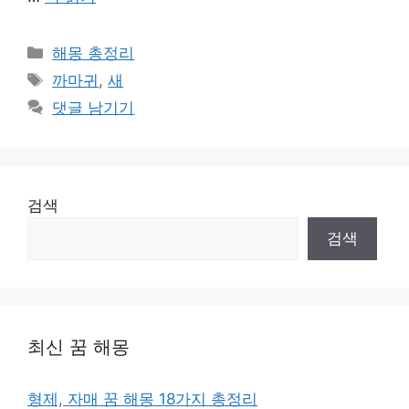
카
해몽 총정리
테
태
까마귀
,
새
고
그
댓글 남기기
리
검색
검색
최신 꿈 해몽
형제, 자매 꿈 해몽 18가지 총정리