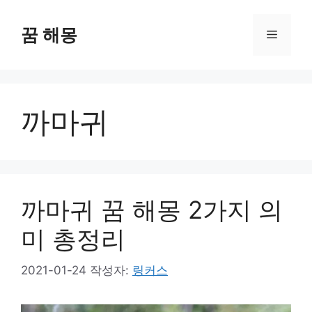
컨
텐
꿈 해몽
메
츠
로
뉴
건
너
까마귀
뛰
기
까마귀 꿈 해몽 2가지 의
미 총정리
2021-01-24
작성자:
링커스