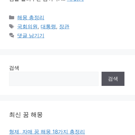
카
해몽 총정리
테
태
국회의원
,
대통령
,
장관
고
그
댓글 남기기
리
검색
검색
최신 꿈 해몽
형제, 자매 꿈 해몽 18가지 총정리