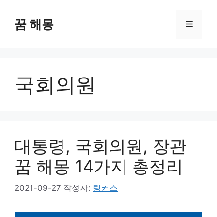
컨
텐
꿈 해몽
메
츠
로
뉴
건
너
국회의원
뛰
기
대통령, 국회의원, 장관
꿈 해몽 14가지 총정리
2021-09-27
작성자:
링커스