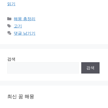
읽기
카
해몽 총정리
테
태
고기
고
그
댓글 남기기
리
검색
검색
최신 꿈 해몽