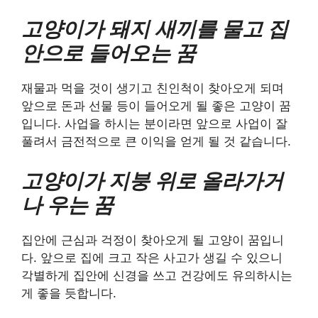
고양이가 돼지 새끼를 물고 집
안으로 들어오는 꿈
재물과 먹을 것이 생기고 친인척이 찾아오게 되며
앞으로 돈과 선물 등이 들어오게 될 좋은 고양이 꿈
입니다. 사업을 하시는 분이라면 앞으로 사업이 잘
풀려서 금전적으로 큰 이익을 얻게 될 것 같습니다.
고양이가 지붕 위로 올라가거
나 우는 꿈
집안에 근심과 걱정이 찾아오게 될 고양이 꿈입니
다. 앞으로 집에 크고 작은 사고가 생길 수 있으니
각별하게 집안에 신경을 쓰고 건강에도 유의하시는
게 좋을 듯합니다.