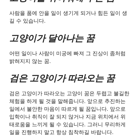
사람을 품에 안을 일이 생기게 되거나 힘든 일이 생
길 수 있습니다.
고양이가 달아나는 꿈
어떤 일이나 사람이 미궁에 빠져 그 진상이 좀처럼
밝혀지지 않는 꿈.
검은 고양이가 따라오는 꿈
검은 고양이가 따라오는 고양이 꿈은 두렵고 불길한
체험을 하게 될 것을 말해줍니다. 앞으로 추진하는
일에서 불안한 마음이 따르게 될 꿈입니다. 앞으로
입학이나 취직이 잘 되지 않거나 지금 위치에서 위
태로움을 느끼게 될 수 있습니다. 그러니 무리하게
일을 진행하지 말고 항상 침착하길 바랍니다.