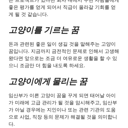
좋은 평가를 얻게 되어서 직급이 올라갈 기회를 얻
게 될 것 같습니다.
고양이를 기르는 꿈
돈과 관련된 좋은 일이 생길 것을 말해주는 고양이
꿈입니다. 지금까지 금전적인 문제로 인해서 고생해
왔다면 앞으로는 조금 더 여유로운 생활을 할 수 있
으니 조금만 더 힘을 내도록 하세요.
고양이에게 물리는 꿈
임산부가 이른 고양이 꿈을 꾸게 되면 태어날 아이
가 미래에 고급 관리가 될 것을 암시해주고, 임산부
가 아닐 경우에는 지인이나 또는 관련 기관의 도움
으로 사업, 직장 등의 문제가 해결될 것을 의미합니
다.