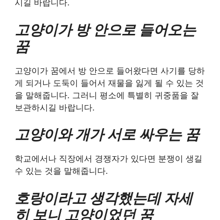
시길 바랍니다.
고양이가 방 안으로 들어오는
꿈
고양이가 꿈에서 방 안으로 들어왔다면 사기를 당하
게 되거나 도둑이 들어서 재물을 잃게 될 수 있는 것
을 말해줍니다. 그러니 평소에 특별히 귀중품을 잘
보관하시길 바랍니다.
고양이와 개가 서로 싸우는 꿈
학교에서나 직장에서 경쟁자가 있다면 분쟁이 생길
수 있는 것을 말해줍니다.
호랑이라고 생각했는데 자세
히 보니 고양이었던 꿈