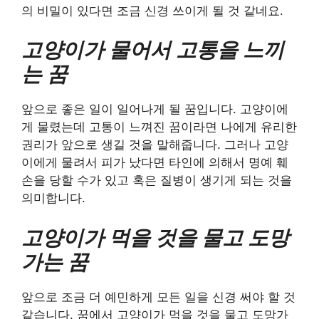
의 비밀이 있다면 조금 신경 쓰이게 될 것 같네요.
고양이가 물어서 고통을 느끼
는 꿈
앞으로 좋은 일이 일어나게 될 꿈입니다. 고양이에
게 물렸는데 고통이 느껴진 꿈이라면 나에게 유리한
권리가 앞으로 생길 것을 말해줍니다. 그러나 고양
이에게 물려서 피가 났다면 타인에 의해서 명예 훼
손을 당할 수가 있고 혹은 질병이 생기게 되는 것을
의미합니다.
고양이가 먹을 것을 물고 도망
가는 꿈
앞으로 조금 더 예민하게 모든 일을 신경 써야 할 것
같습니다. 꿈에서 고양이가 먹을 것을 물고 도망가