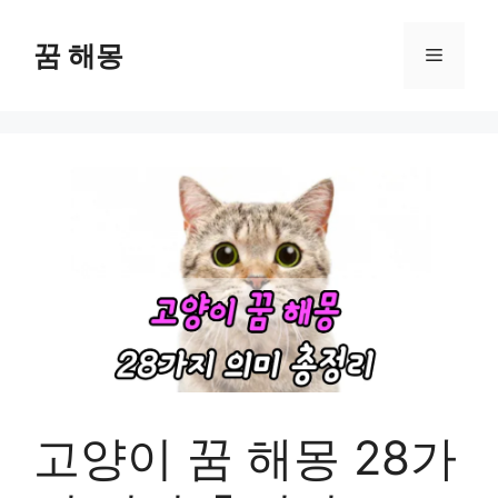
컨
텐
꿈 해몽
메
츠
로
뉴
건
너
뛰
기
고양이 꿈 해몽 28가