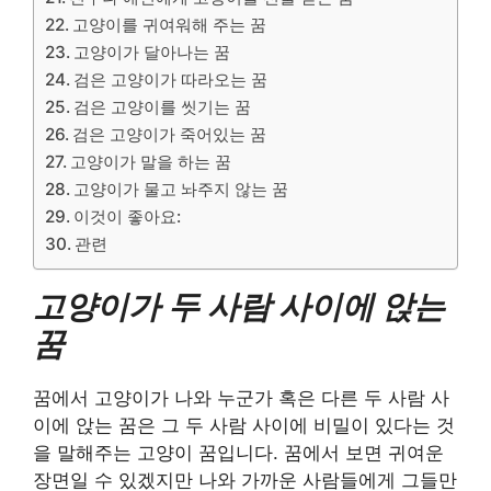
고양이를 귀여워해 주는 꿈
고양이가 달아나는 꿈
검은 고양이가 따라오는 꿈
검은 고양이를 씻기는 꿈
검은 고양이가 죽어있는 꿈
고양이가 말을 하는 꿈
고양이가 물고 놔주지 않는 꿈
이것이 좋아요:
관련
고양이가 두 사람 사이에 앉는
꿈
꿈에서 고양이가 나와 누군가 혹은 다른 두 사람 사
이에 앉는 꿈은 그 두 사람 사이에 비밀이 있다는 것
을 말해주는 고양이 꿈입니다. 꿈에서 보면 귀여운
장면일 수 있겠지만 나와 가까운 사람들에게 그들만