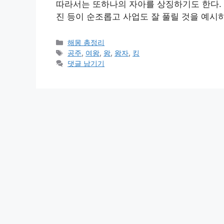
따라서는 또하나의 자아를 상징하기도 한다. 신
진 등이 순조롭고 사업도 잘 풀릴 것을 예시
카
해몽 총정리
테
태
공주
,
여왕
,
왕
,
왕자
,
킹
고
그
댓글 남기기
리