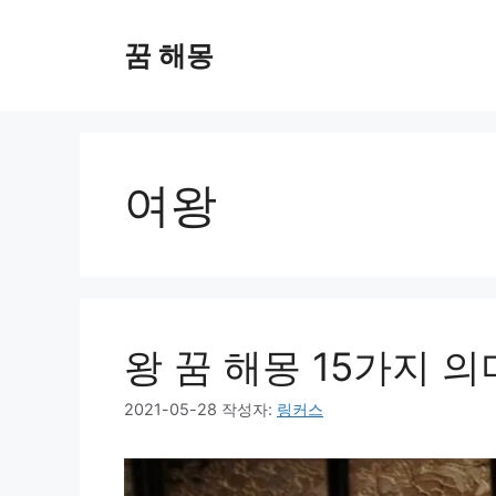
컨
텐
꿈 해몽
츠
로
건
너
뛰
여왕
기
왕 꿈 해몽 15가지 
2021-05-28
작성자:
링커스