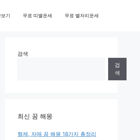
상보기
무료 띠별운세
무료 별자리운세
검색
검
색
최신 꿈 해몽
형제, 자매 꿈 해몽 18가지 총정리