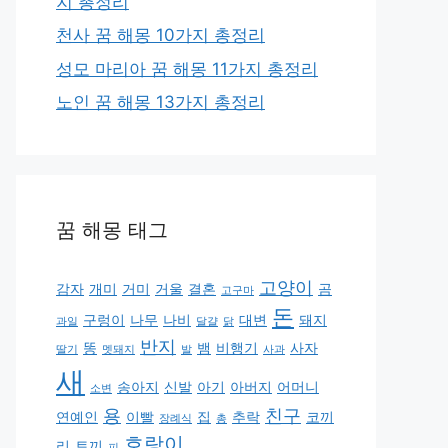
지 총정리
천사 꿈 해몽 10가지 총정리
성모 마리아 꿈 해몽 11가지 총정리
노인 꿈 해몽 13가지 총정리
꿈 해몽 태그
고양이
감자
개미
거미
거울
결혼
곰
고구마
돈
구렁이
나무
나비
대변
돼지
과일
달걀
닭
반지
똥
뱀
비행기
사자
딸기
멧돼지
발
사과
새
송아지
신발
아기
아버지
어머니
소변
용
친구
연예인
이빨
집
추락
코끼
장례식
총
호랑이
리
토끼
피