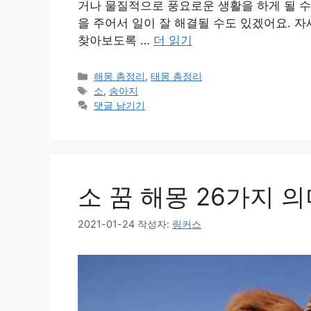
거나 물질적으로 풍요로운 생활을 하게 될 수
을 주어서 일이 잘 해결될 수도 있겠어요. 
찾아보도록 …
더 읽기
카
해몽 총정리
,
태몽 총정리
테
태
소
,
송아지
고
그
댓글 남기기
리
소 꿈 해몽 26가지 
2021-01-24
작성자:
링커스