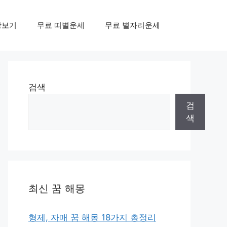
상보기
무료 띠별운세
무료 별자리운세
검색
검
색
최신 꿈 해몽
형제, 자매 꿈 해몽 18가지 총정리