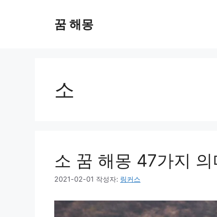
컨
텐
꿈 해몽
츠
로
건
너
뛰
소
기
소 꿈 해몽 47가지 
2021-02-01
작성자:
링커스