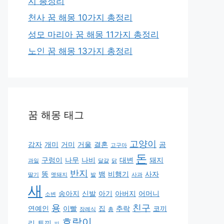
지 총정리
천사 꿈 해몽 10가지 총정리
성모 마리아 꿈 해몽 11가지 총정리
노인 꿈 해몽 13가지 총정리
꿈 해몽 태그
고양이
감자
개미
거미
거울
결혼
곰
고구마
돈
구렁이
나무
나비
대변
돼지
과일
달걀
닭
반지
똥
뱀
비행기
사자
딸기
멧돼지
발
사과
새
송아지
신발
아기
아버지
어머니
소변
용
친구
연예인
이빨
집
추락
코끼
장례식
총
호랑이
리
토끼
피