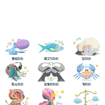
물병자리
물고기자리
양자리
황소자리
쌍둥이자리
게자리