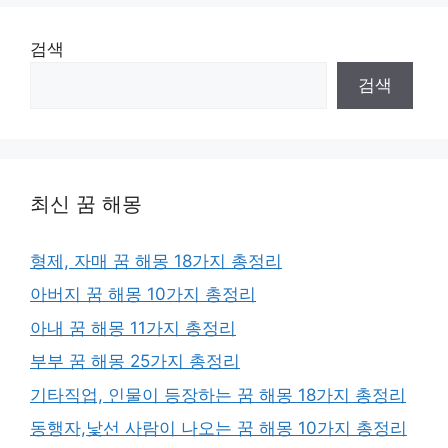
검색
검색
최신 꿈 해몽
형제, 자매 꿈 해몽 18가지 총정리
아버지 꿈 해몽 10가지 총정리
아내 꿈 해몽 11가지 총정리
부부 꿈 해몽 25가지 총정리
기타직업, 인물이 등장하는 꿈 해몽 18가지 총정리
동행자,낯선 사람이 나오는 꿈 해몽 10가지 총정리