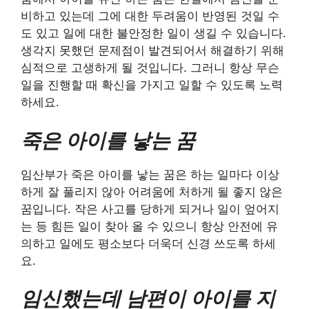
비하고 있는데 그에 대한 두려움이 반영된 것일 수
도 있고 일에 대한 불안정한 일이 생길 수 있습니다.
생각지 못했던 문제점이 발견되어서 해결하기 위해
심적으로 고생하게 될 것입니다. 그러니 항상 무슨
일을 진행할 때 확신을 가지고 일할 수 있도록 노력
하세요.
죽은 아이를 낳는 꿈
임산부가 죽은 아이를 낳는 꿈은 하는 일마다 이상
하게 잘 풀리지 않아 어려움에 처하게 될 좋지 않은
꿈입니다. 작은 사고를 당하게 되거나 일이 엎어지
는 등 힘든 일이 찾아 올 수 있으니 항상 안전에 유
의하고 일에도 평소보다 더욱더 신경 쓰도록 하세
요.
임신했는데 남편이 아이를 지