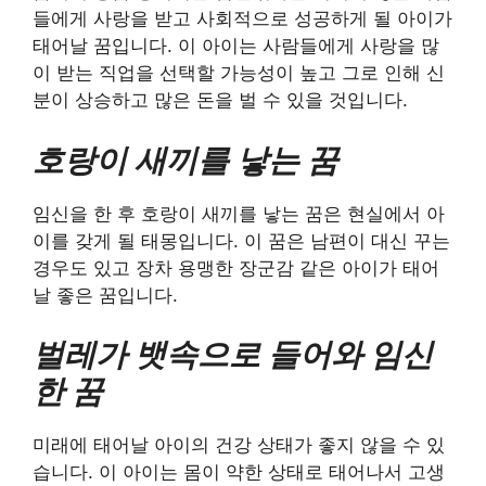
들에게 사랑을 받고 사회적으로 성공하게 될 아이가
태어날 꿈입니다. 이 아이는 사람들에게 사랑을 많
이 받는 직업을 선택할 가능성이 높고 그로 인해 신
분이 상승하고 많은 돈을 벌 수 있을 것입니다.
호랑이 새끼를 낳는 꿈
임신을 한 후 호랑이 새끼를 낳는 꿈은 현실에서 아
이를 갖게 될 태몽입니다. 이 꿈은 남편이 대신 꾸는
경우도 있고 장차 용맹한 장군감 같은 아이가 태어
날 좋은 꿈입니다.
벌레가 뱃속으로 들어와 임신
한 꿈
미래에 태어날 아이의 건강 상태가 좋지 않을 수 있
습니다. 이 아이는 몸이 약한 상태로 태어나서 고생