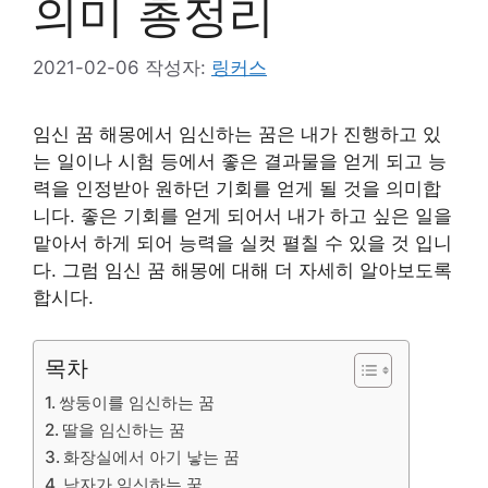
의미 총정리
2021-02-06
작성자:
링커스
임신 꿈 해몽에서 임신하는 꿈은 내가 진행하고 있
는 일이나 시험 등에서 좋은 결과물을 얻게 되고 능
력을 인정받아 원하던 기회를 얻게 될 것을 의미합
니다. 좋은 기회를 얻게 되어서 내가 하고 싶은 일을
맡아서 하게 되어 능력을 실컷 펼칠 수 있을 것 입니
다. 그럼 임신 꿈 해몽에 대해 더 자세히 알아보도록
합시다.
목차
쌍둥이를 임신하는 꿈
딸을 임신하는 꿈
화장실에서 아기 낳는 꿈
남자가 임신하는 꿈