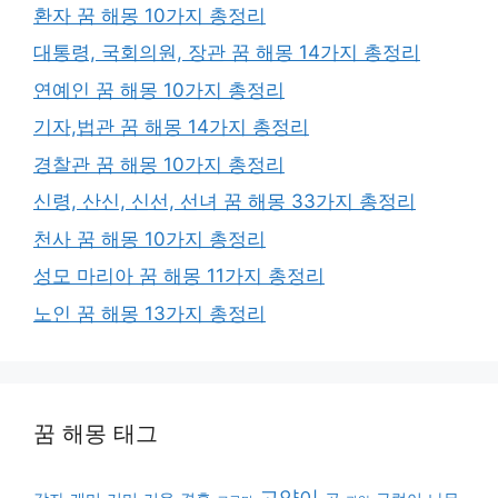
환자 꿈 해몽 10가지 총정리
대통령, 국회의원, 장관 꿈 해몽 14가지 총정리
연예인 꿈 해몽 10가지 총정리
기자,법관 꿈 해몽 14가지 총정리
경찰관 꿈 해몽 10가지 총정리
신령, 산신, 신선, 선녀 꿈 해몽 33가지 총정리
천사 꿈 해몽 10가지 총정리
성모 마리아 꿈 해몽 11가지 총정리
노인 꿈 해몽 13가지 총정리
꿈 해몽 태그
고양이