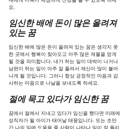
요.
임신한 배에 돈이 많은 올려져
있는 꿈
임신한 배에 많은 돈이 올려져 있는 꿈은 생각지 못
한 곳에서 행복이 찾아오고 아주 많은 재물을 얻게
될 것을 의미합니다. 내가 하는 일이 대박이 나거나
남편이 하는 일이 아주 잘 풀려서 재산이 많이 불어
나게 될 것입니다. 그러니 항상 긍정적인 마음과 감
사하는 마음으로 나날을 보내도록 하세요.
절에 묵고 있다가 임신한 꿈
꿈에서 절에서 지내고 있다가 임신을 했다면 미래에
성직자가 될 아이가 태어날 태몽입니다. 또는 조만
간 나의 일에 도움을 줄 사람이 나타나 일이 잘 풀리